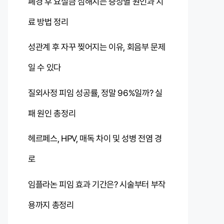
폐경 후 요실금 심해지는 증상별 원인과 치
료 방법 정리
성관계 후 자꾸 찢어지는 이유, 회음부 문제
일 수 있다
질외사정 피임 성공률, 정말 96%일까? 실
패 원인 총정리
헤르페스, HPV, 매독 차이 및 성병 전염 경
로
임플라논 피임 효과 기간은? 시술부터 부작
용까지 총정리