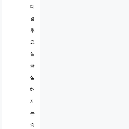
폐
경
후
요
실
금
심
해
지
는
증