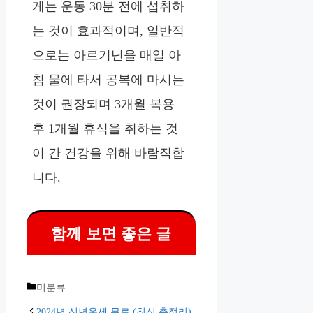
게는 운동 30분 전에 섭취하
는 것이 효과적이며, 일반적
으로는 아르기닌을 매일 아
침 물에 타서 공복에 마시는
것이 권장되며 3개월 복용
후 1개월 휴식을 취하는 것
이 간 건강을 위해 바람직합
니다.
함께 보면 좋은 글
카
미분류
테
2024년 신년운세 무료 (최신 총정리)