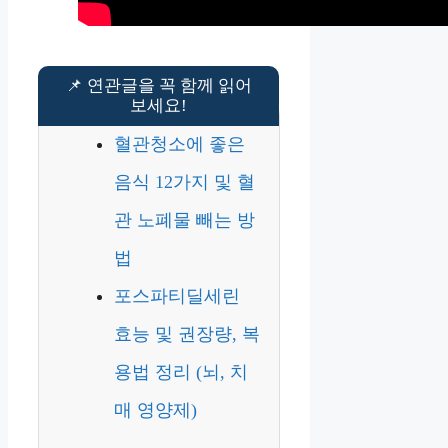
혈관청소에 좋은
음식 12가지 및 혈
관 노폐물 빼는 방
법
포스파티딜세린
효능 및 권장량, 복
용법 정리 (뇌, 치
매 영양제)