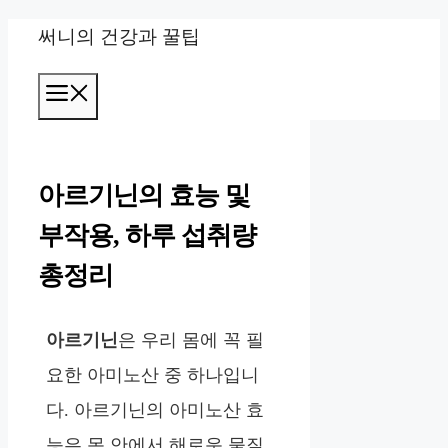
컨
써니의 건강과 꿀팁
텐
메
츠
뉴
로
건
아르기닌의 효능 및
너
부작용, 하루 섭취량
뛰
총정리
기
아르기닌
은 우리 몸에 꼭 필
요한 아미노산 중 하나입니
다. 아르기닌의 아미노산 효
능은 몸 안에서 해로운 물질