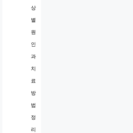
상
별
원
인
과
치
료
방
법
정
리