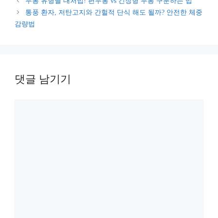
두통 유형별 대처법! 편두통 vs 긴장형 두통 구분하는 법
고
통풍 환자, 저탄고지와 간헐적 단식 해도 될까? 안전한 체중
리
감량법
댓글 남기기
댓
글