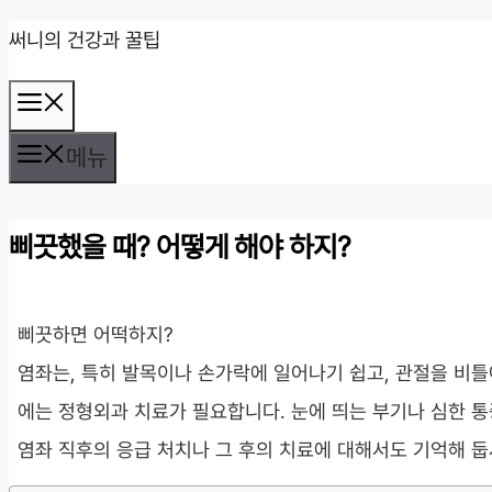
컨
써니의 건강과 꿀팁
텐
메
츠
뉴
로
메뉴
건
너
삐끗했을 때? 어떻게 해야 하지?
뛰
기
삐끗하면 어떡하지?
염좌는, 특히 발목이나 손가락에 일어나기 쉽고, 관절을 비틀
에는 정형외과 치료가 필요합니다. 눈에 띄는 부기나 심한 통
염좌 직후의 응급 처치나 그 후의 치료에 대해서도 기억해 둡