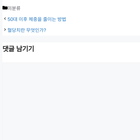
카
미분류
테
50대 이후 체중을 줄이는 방법
고
혈당치란 무엇인가?
리
댓글 남기기
댓
글