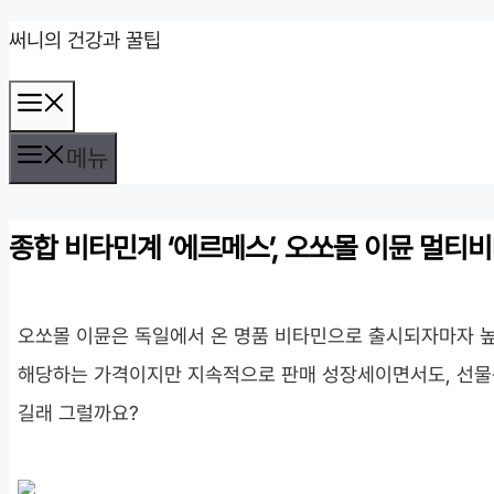
컨
써니의 건강과 꿀팁
텐
메
츠
뉴
로
메뉴
건
너
종합 비타민계 ‘에르메스’, 오쏘몰 이뮨 멀티비
뛰
기
오쏘몰 이뮨은 독일에서 온 명품 비타민으로 출시되자마자 높
해당하는 가격이지만 지속적으로 판매 성장세이면서도, 선물용
길래 그럴까요?