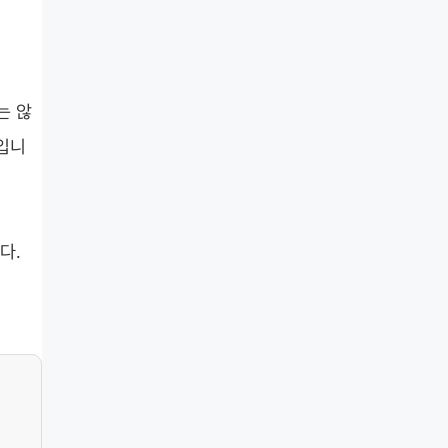
는 않
입니
다.