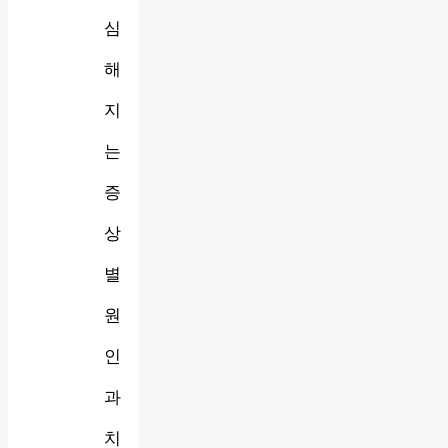
심
해
지
는
증
상
별
원
인
과
치