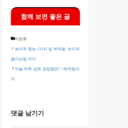
함께 보면 좋은 글
카
미분류
테
보이차 효능 5가지 및 부작용, 보이차
고
끓이는법 까지
리
마늘 하루 섭취 권장량은? +부작용까
지
댓글 남기기