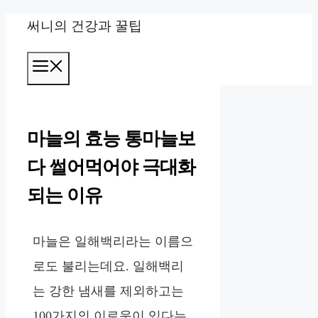
컨
써니의 건강과 꿀팁
텐
메
츠
뉴
로
건
마늘의 효능 통마늘보
너
다 썰어먹어야 극대화
뛰
되는 이유
기
마늘은 일해백리라는 이름으
로도 불리는데요. 일해백리
는 강한 냄새를 제외하고는
100가지의 이로움이 있다는