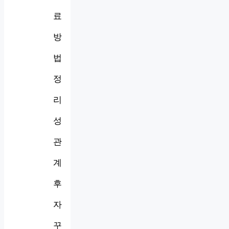
료
방
법
정
리
성
관
계
후
자
꾸