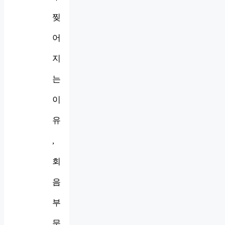
찢
어
지
는
이
유
,
회
음
부
문