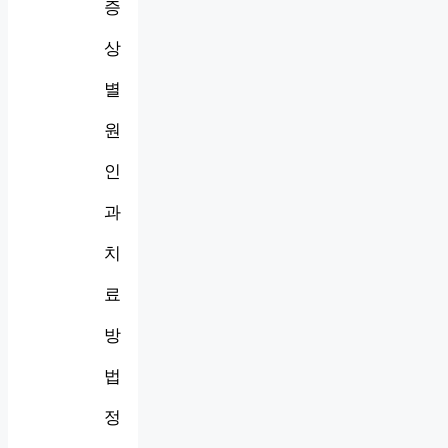
증
상
별
원
인
과
치
료
방
법
정