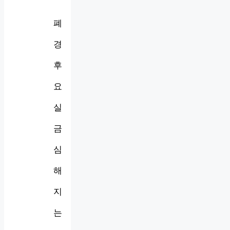
폐
경
후
요
실
금
심
해
지
는