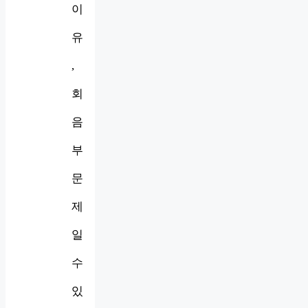
이
유
,
회
음
부
문
제
일
수
있