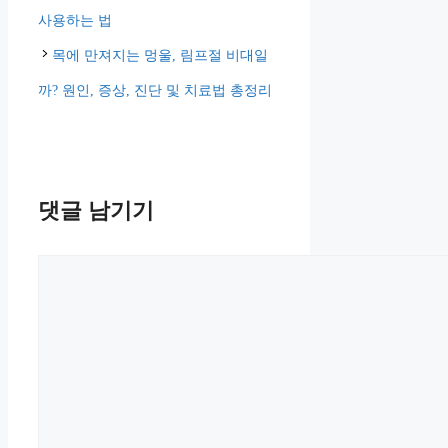
고
사용하는 법
리
목에 만져지는 멍울, 림프절 비대일
까? 원인, 증상, 진단 및 치료법 총정리
댓글 남기기
댓
글