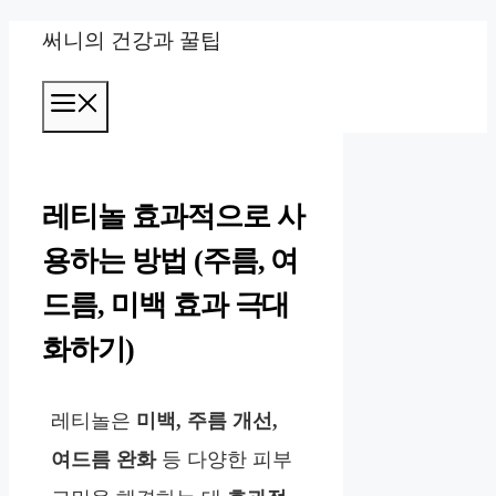
컨
써니의 건강과 꿀팁
텐
메
츠
뉴
로
건
레티놀 효과적으로 사
너
용하는 방법 (주름, 여
뛰
드름, 미백 효과 극대
기
화하기)
레티놀은
미백, 주름 개선,
여드름 완화
등 다양한 피부