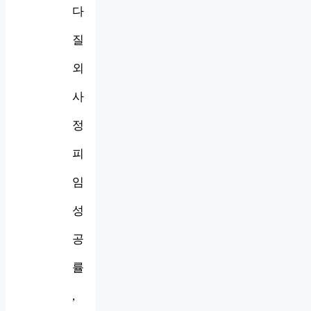
다
질
외
사
정
피
임
성
공
률
,