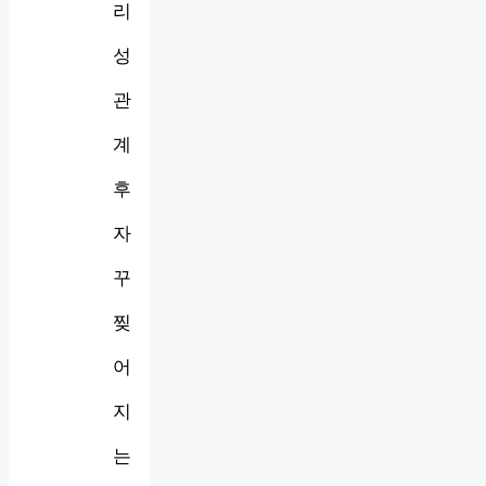
리
성
관
계
후
자
꾸
찢
어
지
는