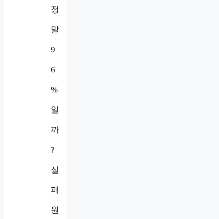
정
말
9
6
%
일
까
?
실
패
원