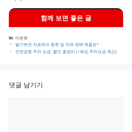
함께 보면 좋은 글
카
미분류
테
발기부전 치료제의 종류 및 약국 판매 제품은?
고
인천공항 주차 요금, 할인 총정리 (+예상 주차요금 계산)
리
댓글 남기기
댓
글